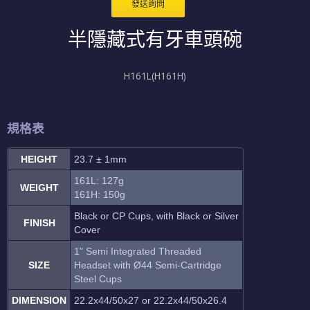
發送詢問
半隱藏式有牙車頭碗
H161L(H161H)
規格表
HEIGHT
23.7 ± 1mm
161L: 127g
WEIGHT
161H: 150g
Black or CP Cups, with Black or Silver
FINISH
Cover
1" Semi Integrated Threaded
SIZE
Headset with
Ø44 Semi-Cartridge
Steel Cups
DIMENSION
22.2x44/50x27 or 22.2x44/50x26.4