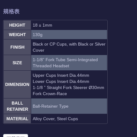
規格表
HEIGHT
18 ± 1mm
WEIGHT
130g
Black or CP Cups, with Black or Silver
FINISH
Cover
1-1/8” Fork Tube Semi-Integrated
SIZE
Threaded Headset
Upper Cups Insert Dia.44mm
Lower Cups Insert Dia.44mm
DIMENSION
1-1/8 ” Straight Fork Steerer Ø30mm
Fork Crown-Race
BALL
Ball-Retainer Type
RETAINER
MATERIAL
Alloy Cover, Steel Cups