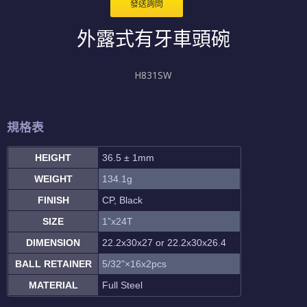
發送詢問
外露式有牙車頭碗
H831SW
規格表
HEIGHT
36.5 ± 1mm
WEIGHT
134.1g
FINISH
CP, Black
SIZE
1”x24T
DIMENSION
22.2x30x27 or 22.2x30x26.4
BALL RETAINER
5/32"×16x2pcs
MATERIAL
Full Steel