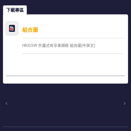
下載專區
組合圖
H831SW 外露式有牙車頭碗 組合圖(中英文)