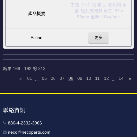
主體: CNC 鋁 軸心: 鉻鉬鋼 承
座: 密封式培林 尺寸: 87 x
53mm 重量: 184g/pair
更多
結果 169 - 192 的 313
01
05
06
07
08
09
10
11
12
14
«
»
…
…
聯絡資訊
886-4-2332-3966
neco@necoparts.com