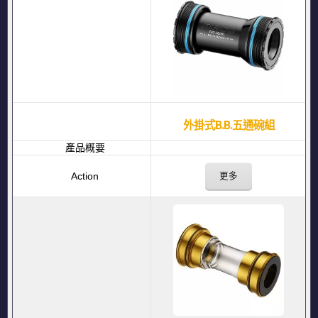
外掛式B.B.五通碗組
更多