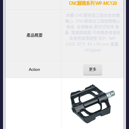
CNC腳踏系列 WP-MC120
本體:CNC精密加工鋁合金本體
軸心: CNC精密加工鉻鉬鋼軸心
承座: 自潤軸承,密封式培林 後
蓋: 雙面鉻鉬鋼,可依騎乘者喜好
及使用習慣調整 扣片: WP-
C01F 尺寸: 82 x 55 mm 重量:
142g/pair
更多